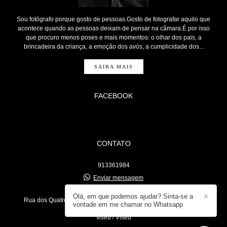
Sou fotógrafo porque gosto de pessoas.Gosto de fotografar aquilo que
acontece quando as pessoas deixam de pensar na câmara.É por isso
que procuro menos poses e mais momentos: o olhar dos pais, a
brincadeira da criança, a emoção dos avós, a cumplicidade dos...
SAIBA MAIS
FACEBOOK
CONTATO
913361984
Enviar mensagem
eduardoaferrao@gmail.com
Olá, em que podemos ajudar? Sinta-se a
✕
Rua dos Quatro Caminhos, lote 277, r/c esq - travessa dos quatro
vontade em me chamar no Whatsapp
caminhos lote 277 rc esq
viseu / Viseu