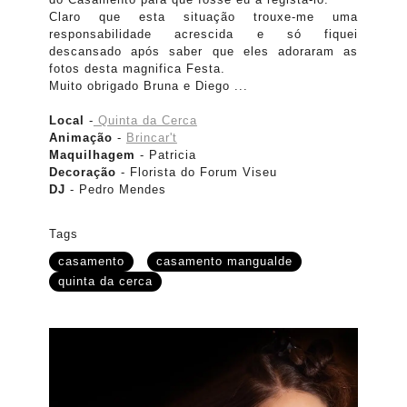
Claro que esta situação trouxe-me uma
responsabilidade acrescida e só fiquei
descansado após saber que eles adoraram as
fotos desta magnifica Festa.
Muito obrigado Bruna e Diego ...
Local
-
Quinta da Cerca
Animação
-
Brincar't
Maquilhagem
- Patricia
Decoração
- Florista do Forum Viseu
DJ
- Pedro Mendes
Tags
casamento
casamento mangualde
quinta da cerca