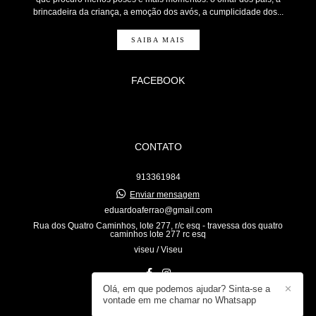
brincadeira da criança, a emoção dos avós, a cumplicidade dos...
SAIBA MAIS
FACEBOOK
CONTATO
913361984
Enviar mensagem
eduardoaferrao@gmail.com
Rua dos Quatro Caminhos, lote 277, r/c esq - travessa dos quatro
caminhos lote 277 rc esq
viseu / Viseu
Olá, em que podemos ajudar? Sinta-se a
✕
vontade em me chamar no Whatsapp