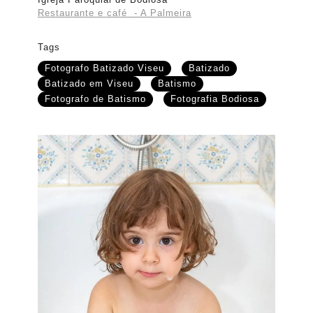
Restaurante e café - A Palmeira
Tags
Fotografo Batizado Viseu
Batizado
Batizado em Viseu
Batismo
Fotografo de Batismo
Fotografia Bodiosa